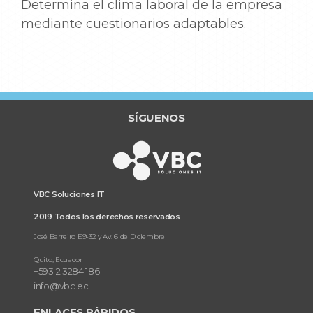
Determina el clima laboral de la empresa
mediante cuestionarios adaptables.
SÍGUENOS
VBC Soluciones IT
2019 Todos los derechos reservados
José Barreiro E9-32 y Av. 6 de Diciembre
Qu
i
to, Ecuador
+593 2 3284 186
info@vbc.ec
ENLACES RÁPIDOS