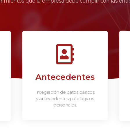
erimientos que la empresa debe cumplir con las enti
Antecedentes
Integración de datos básicos
y antecedentes patológicos
personales.