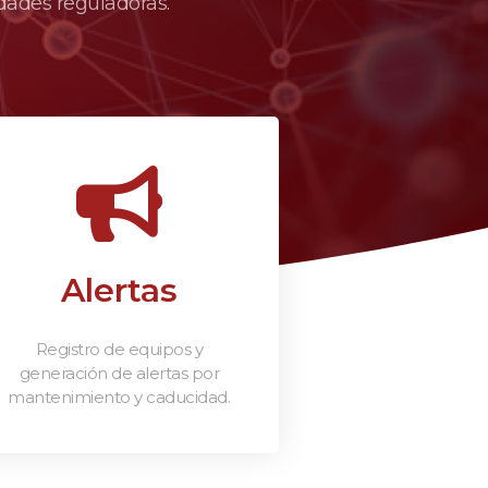
dades reguladoras.
Alertas
Registro de equipos y
generación de alertas por
mantenimiento y caducidad.